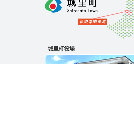
城里町役場
〒311-4391
茨城県東茨城郡城里町大字石塚1428-25
電話番号 / 029-288-3111(代)