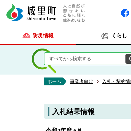
人と自然が響きあい
城里町ホー
防災情報
くらし
ホーム
事業者向け
入札・契約情
入札結果情報
令和4年度 6月