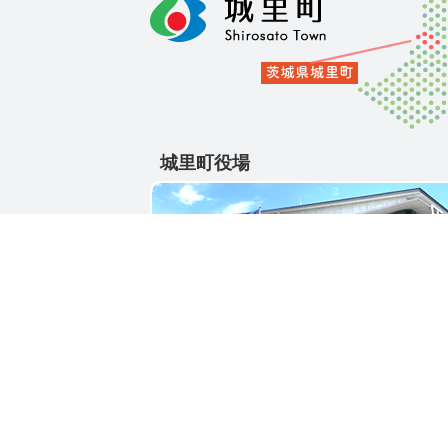
城里町役場
〒311-4391
茨城県東茨城郡城里町大字石塚1428-25
電話番号 / 029-288-3111(代)