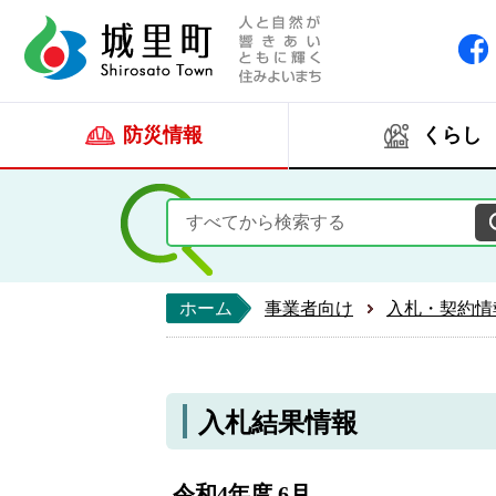
人と自然が響きあい
城里町ホー
防災情報
くらし
ホーム
事業者向け
入札・契約情
入札結果情報
令和4年度 6月