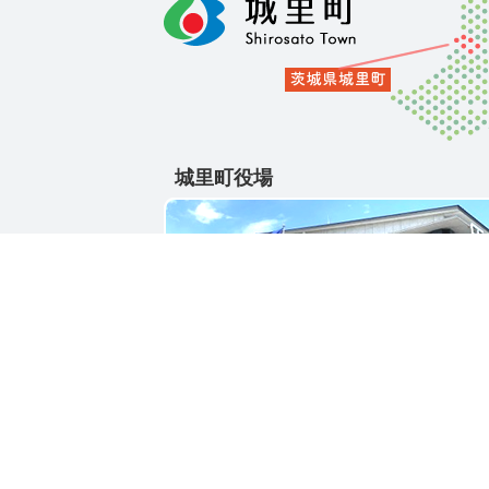
城里町役場
〒311-4391
茨城県東茨城郡城里町大字石塚1428-25
電話番号 / 029-288-3111(代)