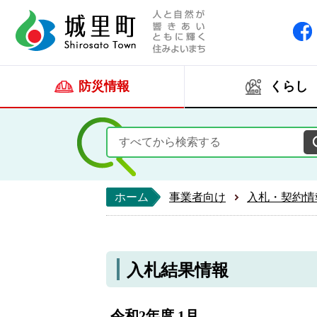
人と自然が響きあい
城里町ホー
防災情報
くらし
ホーム
事業者向け
入札・契約情
入札結果情報
令和2年度 1月