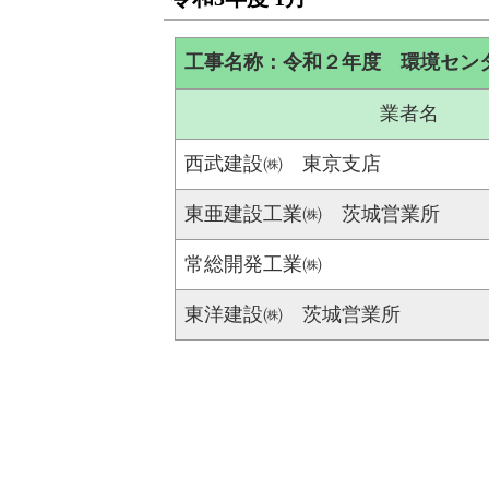
工事名称：令和２年度 環境セン
業者名
西武建設㈱ 東京支店
東亜建設工業㈱ 茨城営業所
常総開発工業㈱
東洋建設㈱ 茨城営業所