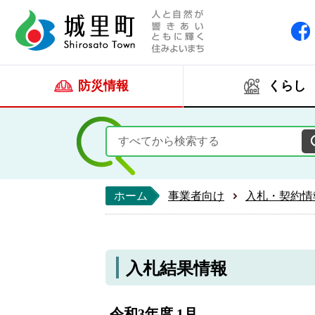
人と自然が響きあい
城里町ホー
防災情報
くらし
ホーム
事業者向け
入札・契約情
入札結果情報
令和3年度 1月