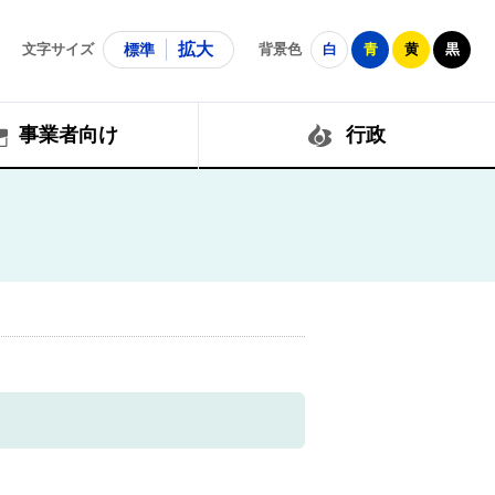
拡大
文字サイズ
標準
背景色
白
青
黄
黒
事業者向け
行政