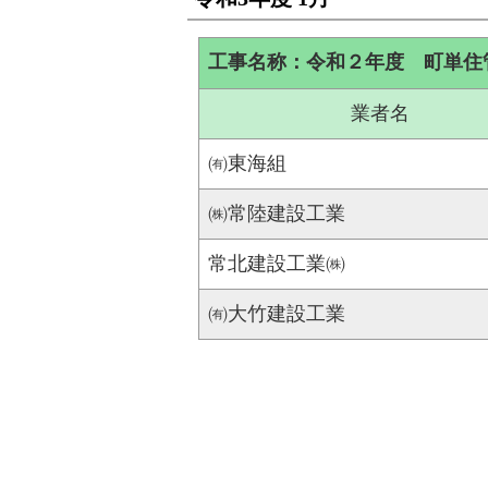
工事名称：令和２年度 町単住
業者名
㈲東海組
㈱常陸建設工業
常北建設工業㈱
㈲大竹建設工業