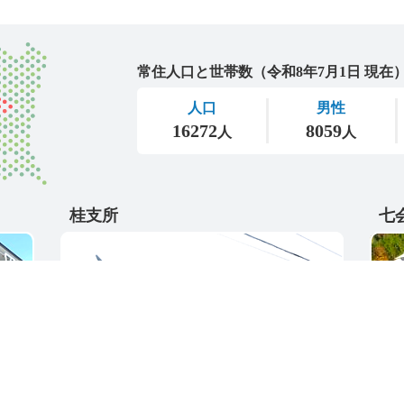
城里町
桂支所
七