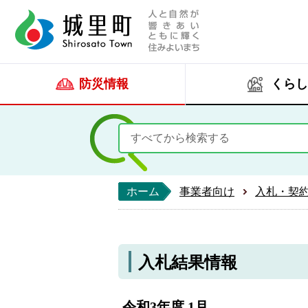
人と自然が響きあい
城里町ホー
防災情報
くらし
ホーム
事業者向け
入札・契
入札結果情報
令和3年度 1月