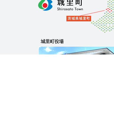
城里町役場
〒311-4391
茨城県東茨城郡城里町大字石塚1428-25
電話番号 / 029-288-3111(代)