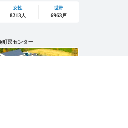
会町民センター
1-4402
県東茨城郡城里町大字小勝2268-3
号 / 0296-88-3111