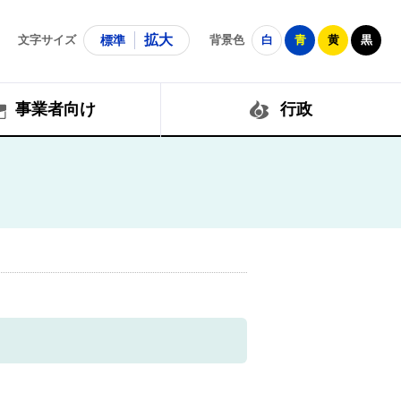
拡大
文字サイズ
標準
背景色
白
青
黄
黒
事業者向け
行政