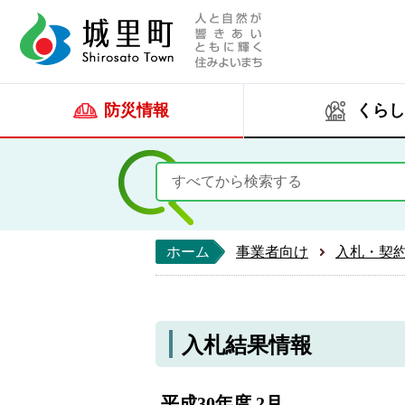
人と自然が響きあい
城里町ホー
防災情報
くらし
ホーム
事業者向け
入札・契
入札結果情報
平成30年度 2月