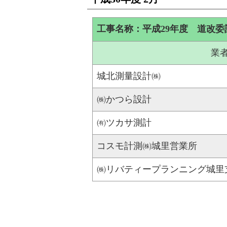
工事名称：平成29年度 道改委託
業
城北測量設計㈱
㈱かつら設計
㈲ツカサ測計
コスモ計測㈱城里営業所
㈱リバティープランニング城里