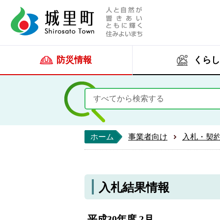
人と自然が響きあい
城里町ホー
防災情報
くらし
ホーム
事業者向け
入札・契
入札結果情報
平成30年度 2月