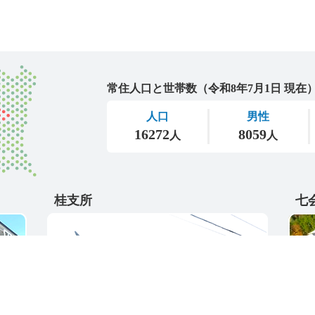
城里町
桂支所
七