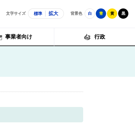
拡大
文字サイズ
標準
背景色
白
青
黄
黒
事業者向け
行政