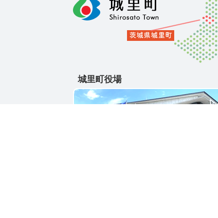
城里町役場
〒311-4391
茨城県東茨城郡城里町大字石塚1428-25
電話番号 / 029-288-3111(代)