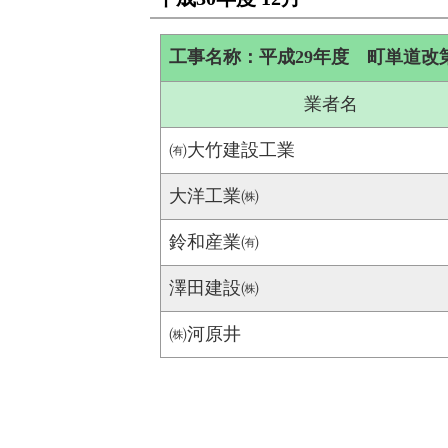
工事名称：平成29年度 町単道改第
業者名
㈲大竹建設工業
大洋工業㈱
鈴和産業㈲
澤田建設㈱
㈱河原井