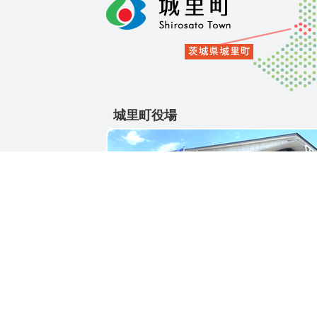
城里町役場
〒311-4391
茨城県東茨城郡城里町大字石塚1428-25
電話番号 / 029-288-3111(代)