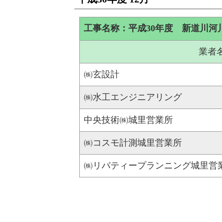
工事名称：平成30年度 新道川
業者
㈱玄設計
㈱水工エンジニアリング
中央技術㈱城里営業所
㈱コスモ計測城里営業所
㈱リバティープランニング城里営