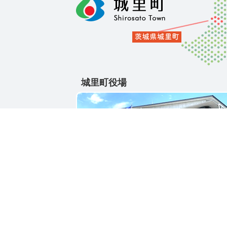
城里町役場
〒311-4391
茨城県東茨城郡城里町大字石塚1428-25
電話番号 / 029-288-3111(代)