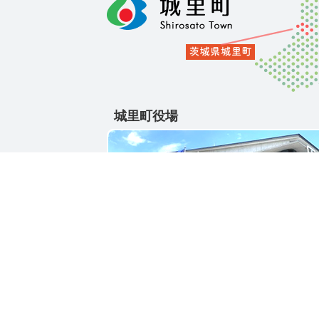
城里町役場
〒311-4391
茨城県東茨城郡城里町大字石塚1428-25
電話番号 / 029-288-3111(代)