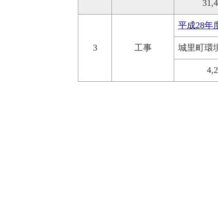
31,
平成28
3
工事
城里町環
4,