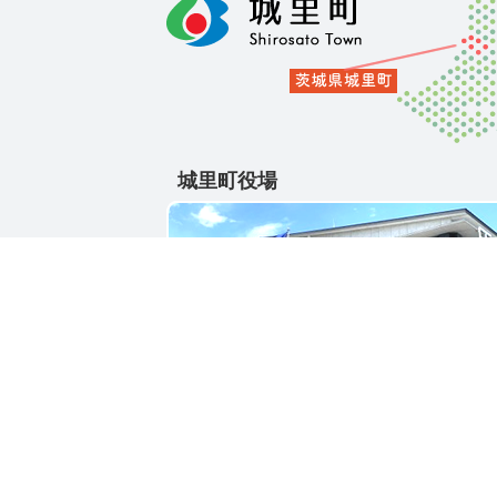
城里町役場
〒311-4391
茨城県東茨城郡城里町大字石塚1428-25
電話番号 / 029-288-3111(代)