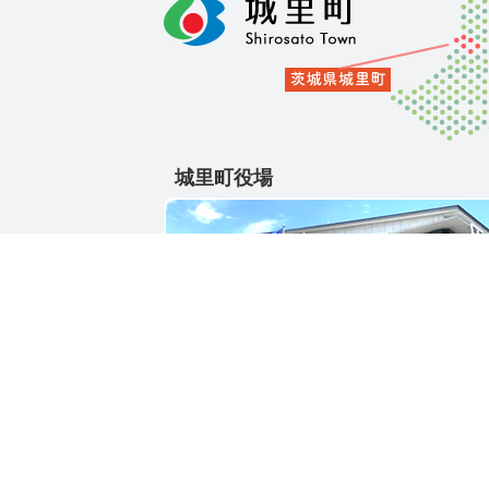
城里町役場
〒311-4391
茨城県東茨城郡城里町大字石塚1428-25
電話番号 / 029-288-3111(代)