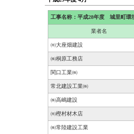
工事名称：平成28年度 城里町
業者名
㈲大座畑建設
㈱桐原工務店
関口工業㈱
常北建設工業㈱
㈱高嶋建設
㈲樫村材木店
㈱常陸建設工業