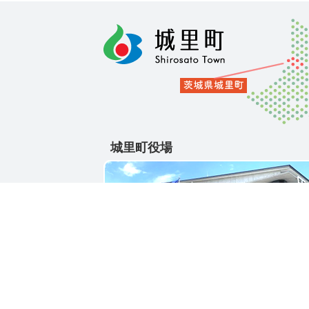
城里町役場
〒311-4391