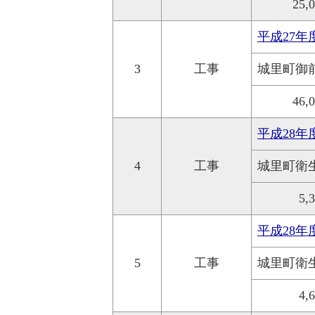
25,
平成27
3
工事
城里町御
46,
平成28
4
工事
城里町衛
5,
平成28
5
工事
城里町衛
4,