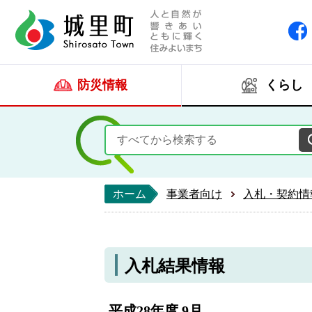
人と自然が響きあい
城里町ホー
防災情報
くらし
ホーム
事業者向け
入札・契約情
入札結果情報
平成28年度 9月