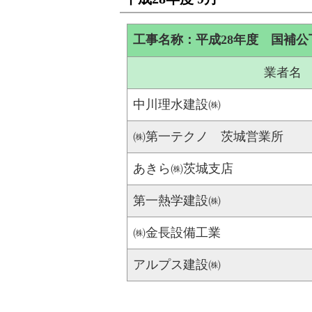
工事名称：平成28年度 国補公
業者名
中川理水建設㈱
㈱第一テクノ 茨城営業所
あきら㈱茨城支店
第一熱学建設㈱
㈱金長設備工業
アルプス建設㈱