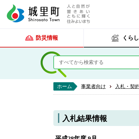
人と自然が響きあい
城里町ホー
防災情報
くらし
ホーム
事業者向け
入札・契
入札結果情報
平成28年度 9月