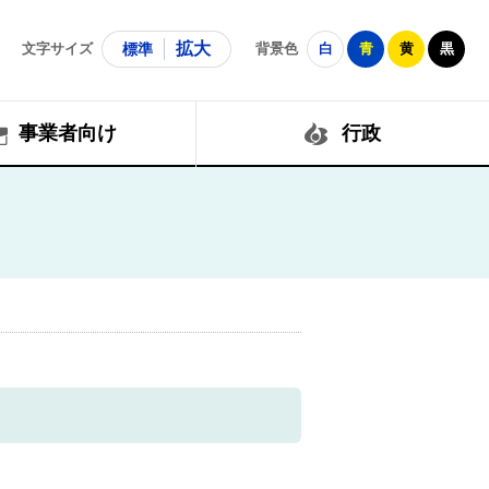
拡大
文字サイズ
標準
背景色
白
青
黄
黒
事業者向け
行政