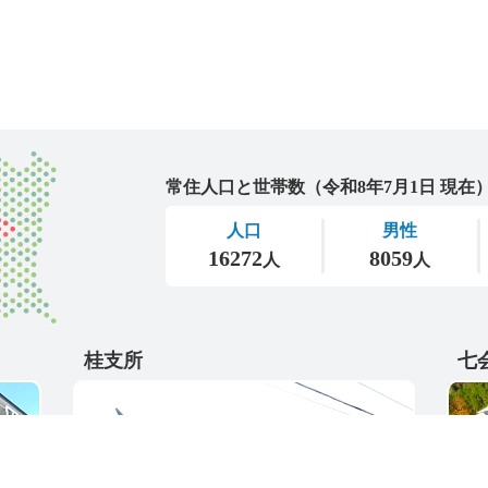
城里町
桂支所
七