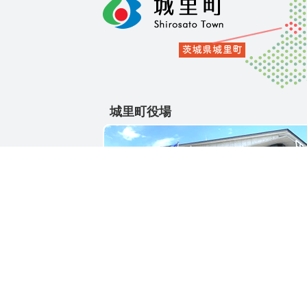
城里町役場
〒311-4391
茨城県東茨城郡城里町大字石塚1428-25
電話番号 / 029-288-3111(代)