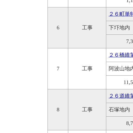
1,
２６町単
6
工事
下圷地内
7,
２６橋維
7
工事
阿波山地
11,
２６道維第
8
工事
石塚地内
8,