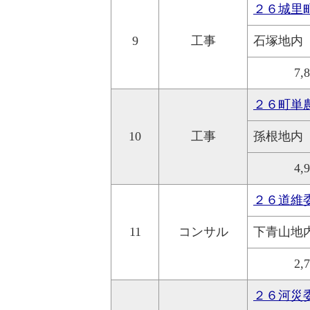
２６城里
9
工事
石塚地内
7,
２６町単
10
工事
孫根地内
4,
２６道維
11
コンサル
下青山地
2,
２６河災