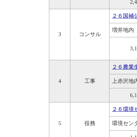
2,
２６国補
増井地内
3
コンサル
3,
２６農業
4
工事
上赤沢地
6,
２６環境
5
役務
環境セン