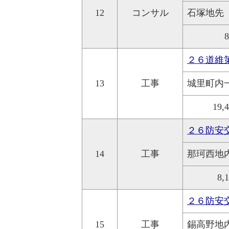
12
コンサル
石塚地先
２６道維
13
工事
城里町内
19,
２６防安
14
工事
那珂西地
8,
２６防安交
15
工事
錫高野地