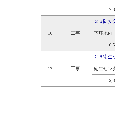
7,
２６防安交
16
工事
下圷地内
16,
２６衛生
17
工事
衛生セン
2,