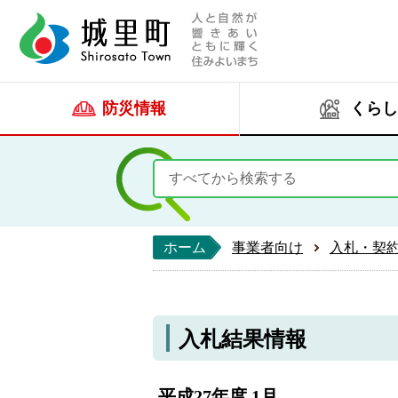
人と自然が響きあい
城里町ホー
防災情報
くらし
ホーム
事業者向け
入札・契
入札結果情報
平成27年度 1月