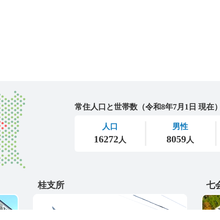
城里町
桂支所
七