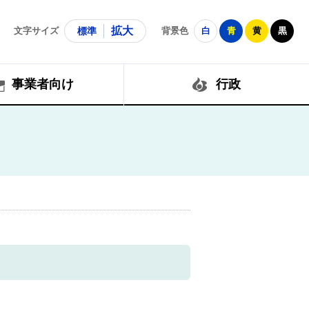
拡大
文字サイズ
標準
背景色
白
青
黄
黒
事業者向け
行政