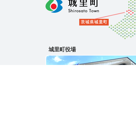
城里町役場
〒311-4391
茨城県東茨城郡城里町大字石塚1428-25
電話番号 / 029-288-3111(代)