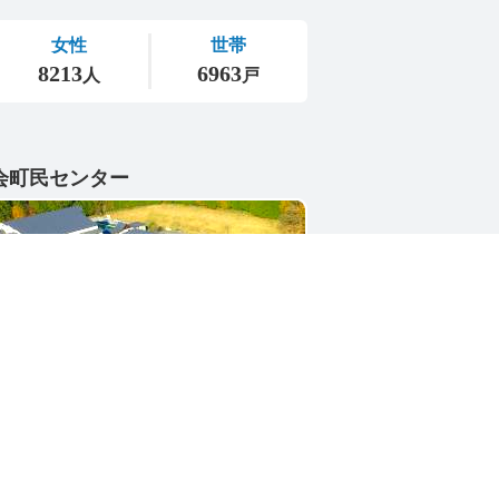
会町民センター
1-4402
県東茨城郡城里町大字小勝2268-3
号 / 0296-88-3111