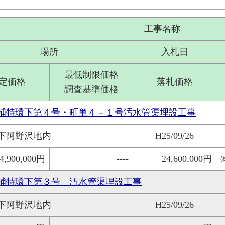
工事名称
場所
入札日
最低制限価格
定価格
落札価格
調査基準価格
補特環下第４号・町単４－１号汚水管渠埋設工事
下阿野沢地内
H25/09/26
4,900,000円
----
24,600,000円
補特環下第３号 汚水管渠埋設工事
下阿野沢地内
H25/09/26