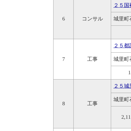
２５国
6
コンサル
城里町
２５都
7
工事
城里町
1
２５城
城里町
8
工事
2,1