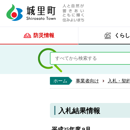
人と自然が響きあい
城里町ホー
防災情報
くらし
ホーム
事業者向け
入札・契
入札結果情報
平成25年度 9月