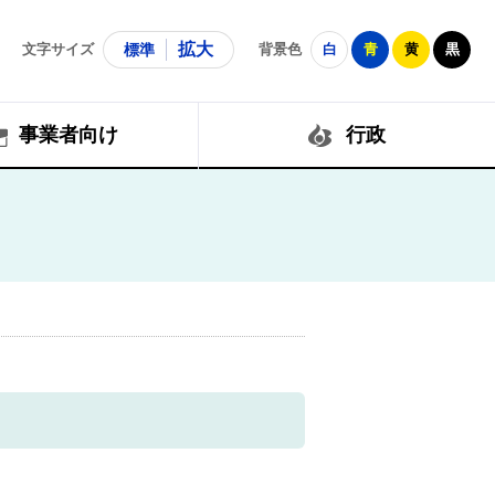
拡大
文字サイズ
標準
背景色
白
青
黄
黒
事業者向け
行政