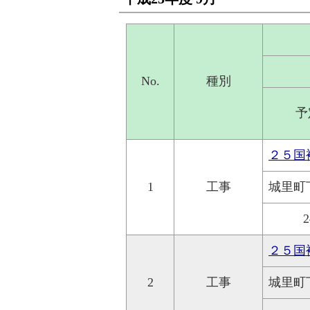
No.
種別
予
２５国
1
工事
城里町
2
２５国
2
工事
城里町