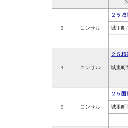
3
２５城
3
コンサル
城里町
２５精
4
コンサル
城里町
２５国
5
コンサル
城里町