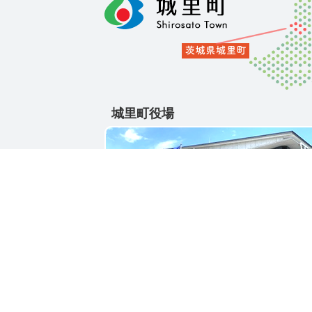
城里町役場
〒311-4391
茨城県東茨城郡城里町大字石塚1428-25
電話番号 / 029-288-3111(代)