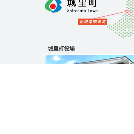
城里町役場
〒311-4391
茨城県東茨城郡城里町大字石塚1428-25
電話番号 / 029-288-3111(代)