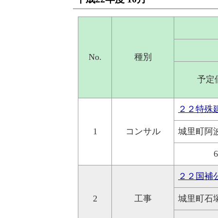
No.
種別
予定
２２特殊
1
コンサル
城里町阿
２２国補
2
工事
城里町石