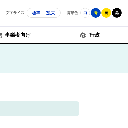
拡大
文字サイズ
標準
背景色
白
青
黄
黒
事業者向け
行政