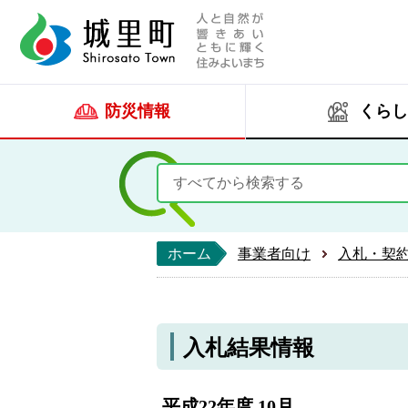
人と自然が響きあい
城里町ホー
防災情報
くらし
ホーム
事業者向け
入札・契
入札結果情報
平成22年度 10月