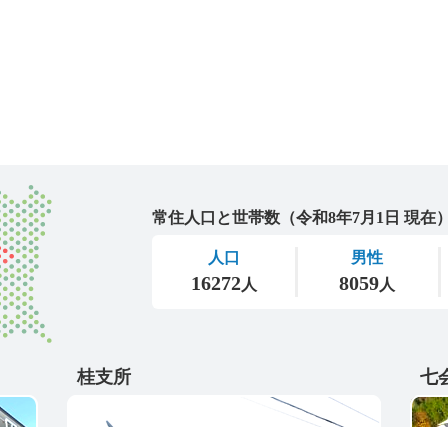
城里町
桂支所
七