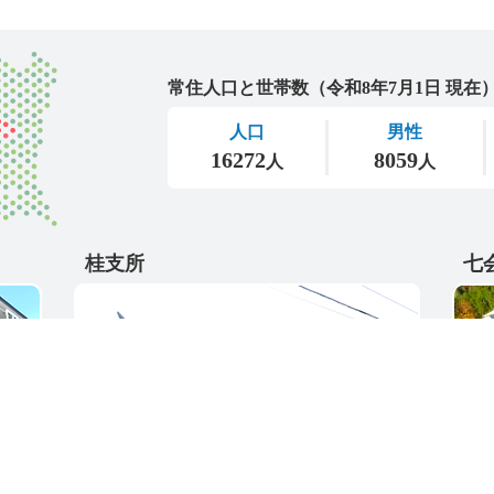
城里町
桂支所
七