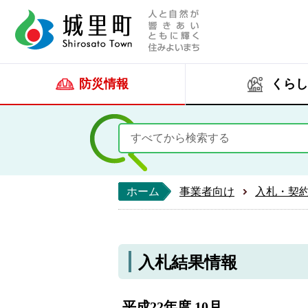
人と自然が響きあい
城里町ホー
防災情報
くらし
ホーム
事業者向け
入札・契
入札結果情報
平成22年度 10月