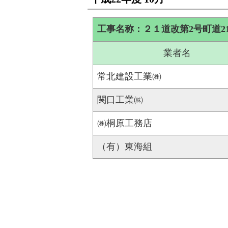
工事名称：２１道改第2号町道2
業者名
常北建設工業㈱
関口工業㈱
㈱桐原工務店
（有）東海組