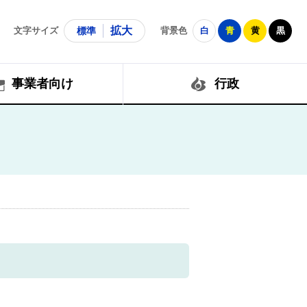
拡大
文字サイズ
標準
背景色
白
青
黄
黒
事業者向け
行政