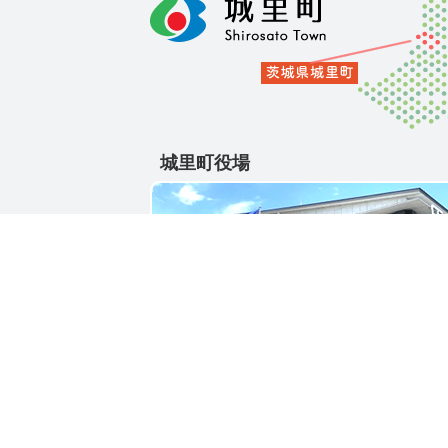
城里町役場
〒311-4391
茨城県東茨城郡城里町大字石塚1428-25
電話番号 / 029-288-3111(代)