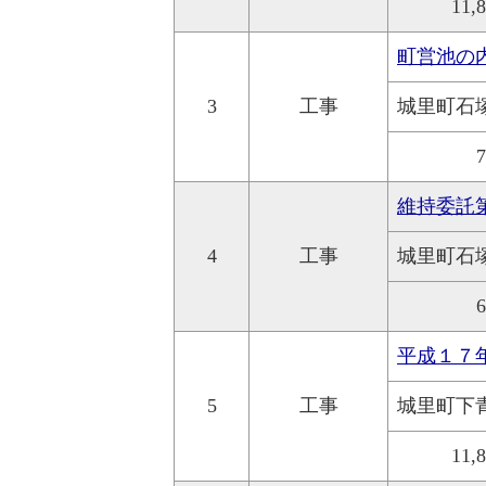
11,
町営池の
3
工事
城里町石
維持委託
4
工事
城里町石
平成１７
5
工事
城里町下
11,