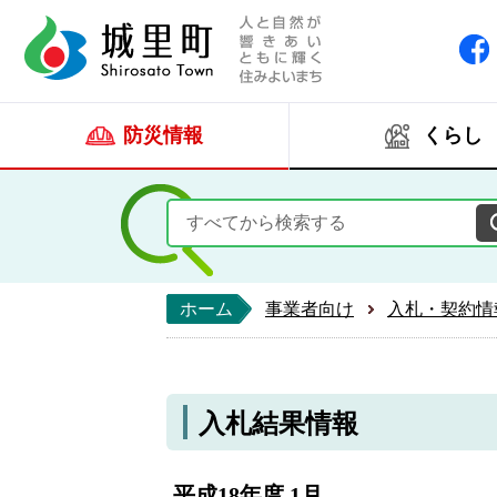
人と自然が響きあい
城里町ホー
防災情報
くらし
ホーム
事業者向け
入札・契約情
入札結果情報
平成18年度 1月