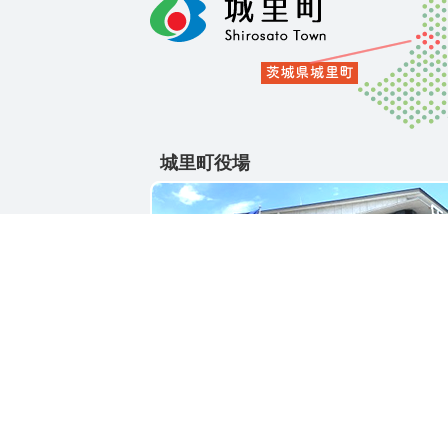
城里町役場
〒311-4391
茨城県東茨城郡城里町大字石塚1428-25
電話番号 / 029-288-3111(代)