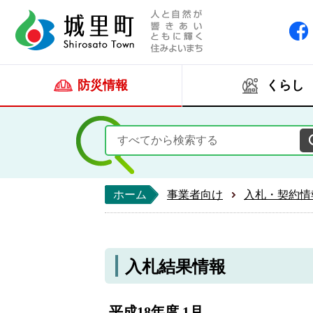
人と自然が響きあい
城里町ホー
防災情報
くらし
ホーム
事業者向け
入札・契約情
入札結果情報
平成18年度 1月