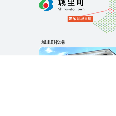
城里町役場
〒311-4391
茨城県東茨城郡城里町大字石塚1428-25
電話番号 / 029-288-3111(代)