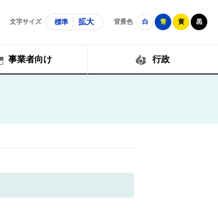
拡大
文字サイズ
標準
背景色
白
青
黄
黒
事業者向け
行政