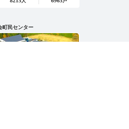
会町民センター
1-4402
県東茨城郡城里町大字小勝2268-3
号 / 0296-88-3111