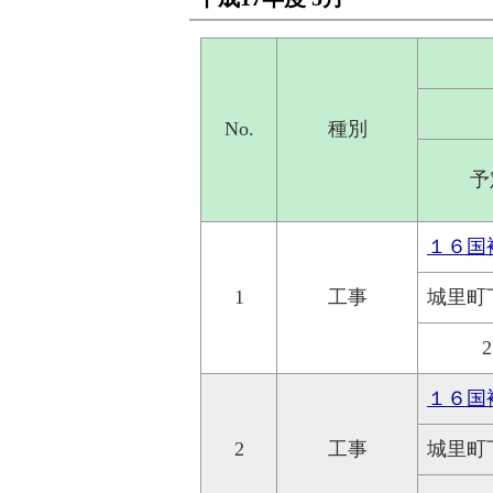
No.
種別
予
１６国
1
工事
城里町
2
１６国
2
工事
城里町