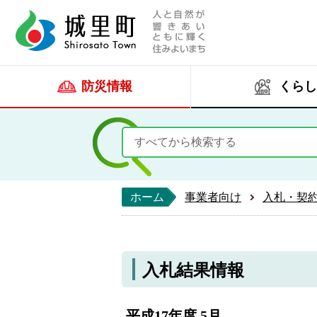
人と自然が響きあい
城里町ホー
防災情報
くらし
ホーム
事業者向け
入札・契
入札結果情報
平成17年度 5月