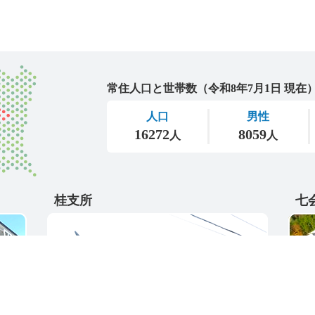
城里町
桂支所
七