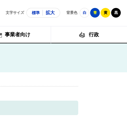
拡大
文字サイズ
標準
背景色
白
青
黄
黒
事業者向け
行政