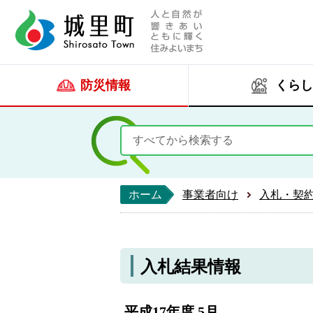
人と自然が響きあい
城里町ホー
防災情報
くらし
ホーム
事業者向け
入札・契
入札結果情報
平成17年度 5月