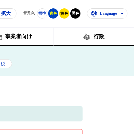
拡大
背景色
標準
青色
黄色
黒色
Language
事業者向け
行政
納税