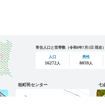
城里町
桂町民センター
七