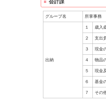
会計課
グループ名
所掌事務
１
歳入
２
支出
３
現金
出納
４
物品
５
現金
６
基金
７
その