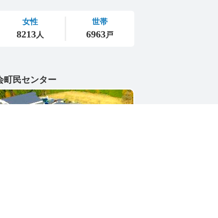
会町民センター
1-4402
県東茨城郡城里町大字小勝2268-3
号 / 0296-88-3111