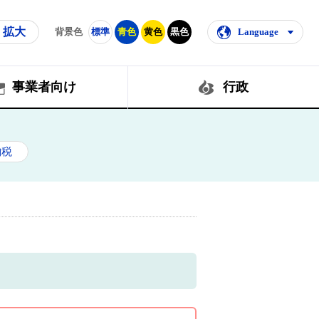
拡大
背景色
標準
青色
黄色
黒色
Language
事業者向け
行政
納税