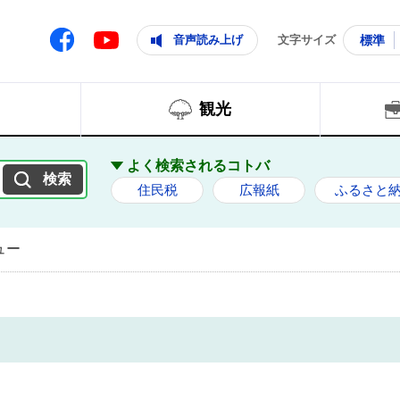
ともに輝く住みよいまち
ムページ
Facebook
音声読み上げ
文字サイズ
標準
Youtube
観光
よく検索されるコトバ
住民税
広報紙
ふるさと
ュー