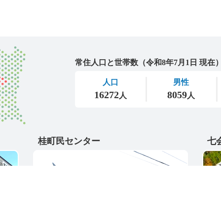
城里町
桂町民センター
七