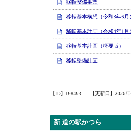
移転整備事業
移転基本構想（令和3年6月
移転基本計画（令和4年1月
移転基本計画（概要版）
移転整備計画
【ID】
D-8493
【更新日】
2026
新 道の駅かつら