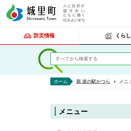
人と自然が響きあい
城里町ホー
防災情報
くらし
ホーム
新 道の駅かつら
メニ
メニュー