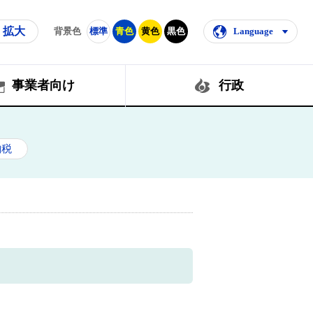
拡大
背景色
標準
青色
黄色
黒色
Language
事業者向け
行政
納税