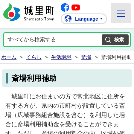
Facebook
城里町ホームページ
""Youtube
Language
ホーム
>
くらし
>
生活環境
>
斎場
>
斎場利用補助
斎場利用補助
城里町にお住まいの方で常北地区に住所を
有する方が、県内の市町村が設置している斎
場（広域事務組合施設を含む）を利用した場
合に斎場利用補助金を受けることができま
す。ただし、斎場の利用料金の内、区域外使