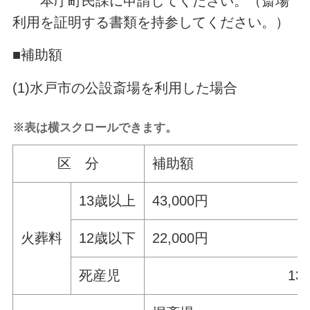
本庁町民課に申請してください。（斎場
利用を証明する書類を持参してください。）
■補助額
(1)水戸市の公設斎場を利用した場合
※表は横スクロールできます。
区 分
補助額
13歳以上
43,000円
火葬料
12歳以下
22,000円
死産児
13