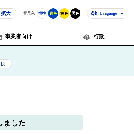
拡大
背景色
標準
青色
黄色
黒色
Language
事業者向け
行政
納税
しました