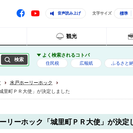
ともに輝く住みよいまち
ムページ
Facebook
音声読み上げ
文字サイズ
標準
Youtube
観光
よく検索されるコトバ
住民税
広報紙
ふるさと
ツ
水戸ホーリーホック
「城里町ＰＲ大使」が決定しました
戸ホーリーホック「城里町ＰＲ大使」が決定