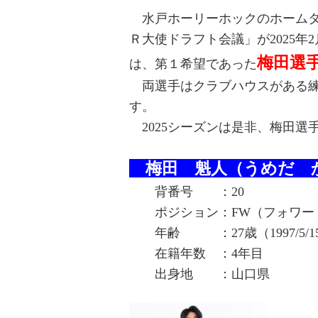
水戸ホーリーホックのホームタウ
Ｒ大使ドラフト会議」が2025年
梅田選
は、第１希望であった
両選手はクラブハウスがある練
す。
2025シーズンは是非、梅田選
梅田 魁人（うめだ 
背番号
ポジション：FW
年齢 ：27歳（19
在籍年数 
出身地 