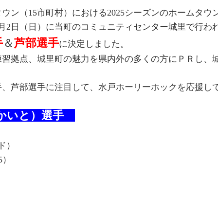
ン（15市町村）における2025シーズンのホームタウ
2月2日（日）に当町のコミュニティセンター城里で行われ
手
＆
芦部選手
に決定しました。
習拠点、城里町の魅力を県内外の多くの方にＰＲし、
手、芦部選手に注目して、水戸ホーリーホックを応援し
かいと）選手
 ：20
（フォワード）
97/5/15）
：4年目
：山口県