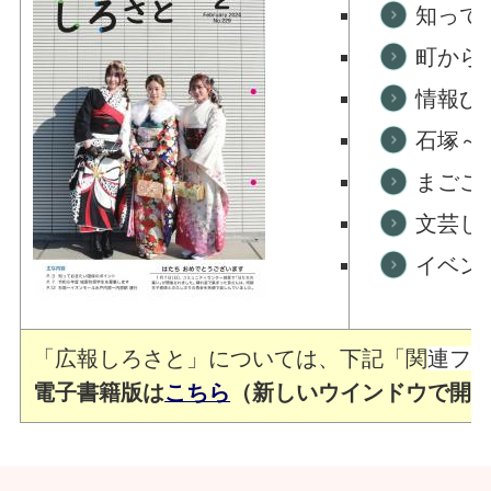
知って
町から
情報ひ
石塚～
まごこ
文芸し
イベン
「広報しろさと」については、下記「関
連フ
電子書籍版は
こちら
（新しいウインドウで開