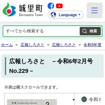
Facebook
城里町ホームページ
""Youtube
Language
ホーム
>
広報しろさと
>
広報しろさと
>
令和5年度
広報しろさと －令和6年2月号
No.229－
※表は横スクロールできます。
令和６