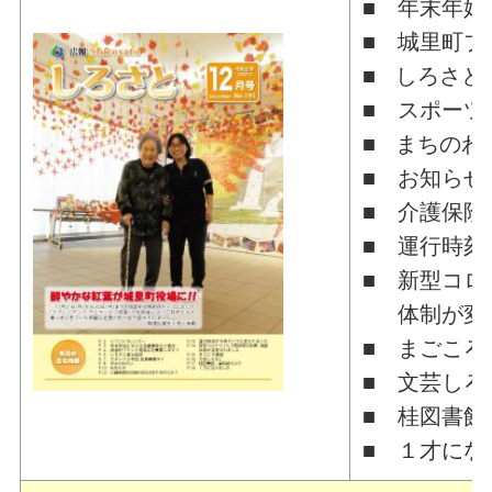
■ 年末年始
■ 城里町ブ
■ しろさと
■ スポーツ
■ まちのわ
■ お知らせ
■ 介護保険
■ 運行時刻
■ 新型コロ
体制が変更
■ まごころ
■ 文芸しろ
■ 桂図書館
■ １才にな