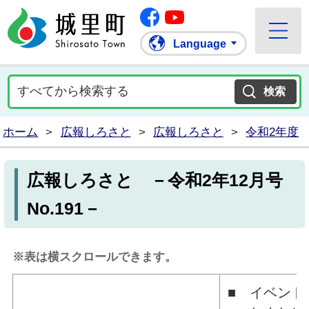
Facebook
城里町ホームページ
""Youtube
Language
ホーム
>
広報しろさと
>
広報しろさと
>
令和2年度
広報しろさと －令和2年12月号
No.191－
※表は横スクロールできます。
■ イベント