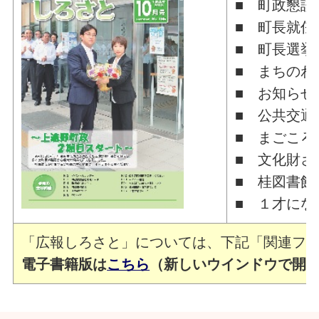
■ 町政懇談
■ 町長就任
■ 町長選挙
■ まちのわ
■ お知らせ
■ 公共交通
■ まごころ
■ 文化財さ
■ 桂図書館
■ １才にな
「広報しろさと」については、下記「関連ファ
電子書籍版は
こちら
（新しいウインドウで開