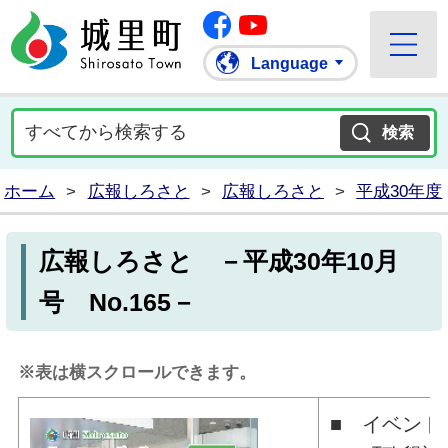
Facebook
城里町ホームページ
""Youtube
Language
ホーム
>
広報しろさと
>
広報しろさと
>
平成30年度
広報しろさと －平成30年10月
号 No.165－
※表は横スクロールできます。
■ イベント