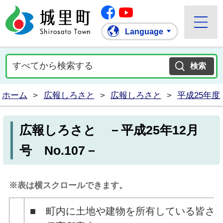
Facebook
城里町ホームページ
""Youtube
Language
ホーム
>
広報しろさと
>
広報しろさと
>
平成25年度
広報しろさと －平成25年12月
号 No.107－
※表は横スクロールできます。
■ 町内に土地や建物を所有している皆さ