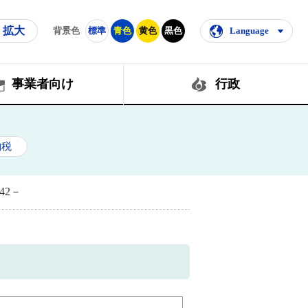
拡大
背景色
標準
青色
黄色
黒色
Language
事業者向け
行政
納税
42－