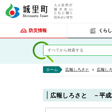
人と自然が響きあい
城里町ホー
防災情報
くらし
ホーム
広報しろさと
広報し
広報しろさと －平成20