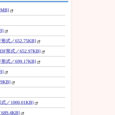
MB]
B]
／652.75KB]
式／652.97KB]
／699.17KB]
B]
KB]
1000.01KB]
9.4KB]