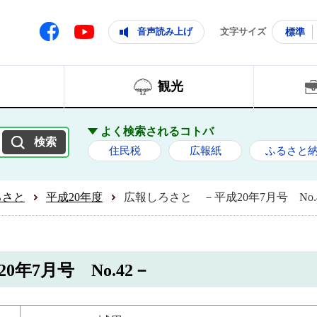
ともに輝く住みよいまち
ムページ
Facebook
音声読み上げ
文字サイズ
標準
Youtube
観光
よく検索されるコトバ
住民税
広報紙
ふるさと
ろさと
平成20年度
広報しろさと －平成20年7月号 No.
年7月号 No.42－