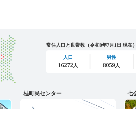
城里町
桂町民センター
七