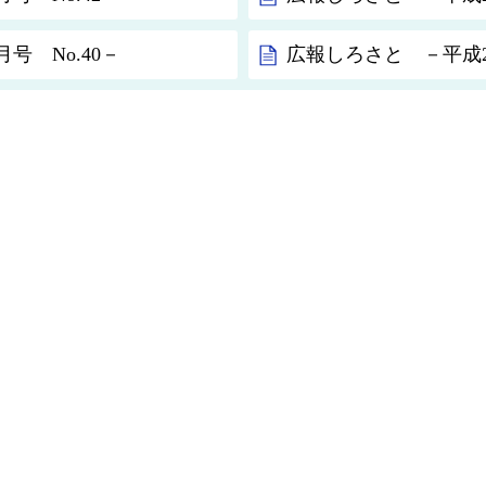
号 No.40－
広報しろさと －平成20