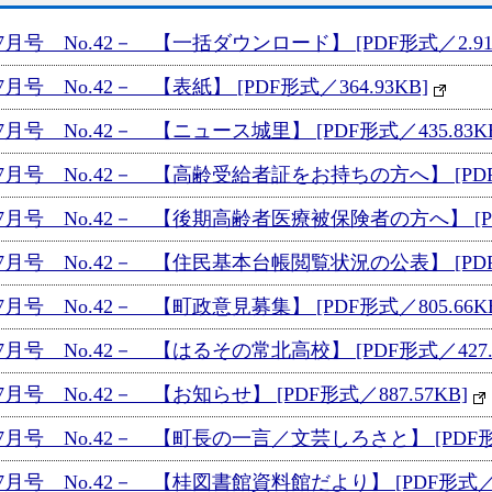
号 No.42－ 【一括ダウンロード】 [PDF形式／2.91
 No.42－ 【表紙】 [PDF形式／364.93KB]
号 No.42－ 【ニュース城里】 [PDF形式／435.83K
号 No.42－ 【高齢受給者証をお持ちの方へ】 [PDF形式
号 No.42－ 【後期高齢者医療被保険者の方へ】 [PDF形
号 No.42－ 【住民基本台帳閲覧状況の公表】 [PDF形式
号 No.42－ 【町政意見募集】 [PDF形式／805.66K
号 No.42－ 【はるその常北高校】 [PDF形式／427.9
 No.42－ 【お知らせ】 [PDF形式／887.57KB]
号 No.42－ 【町長の一言／文芸しろさと】 [PDF形式／
号 No.42－ 【桂図書館資料館だより】 [PDF形式／68