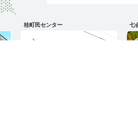
桂町民センター
七
〒311-4595
〒31
5
茨城県東茨城郡城里町大字阿波山167
茨城
電話番号 / 029-289-2211
電話番
ク集
サイトご利用ガイド
プライバシーポリ