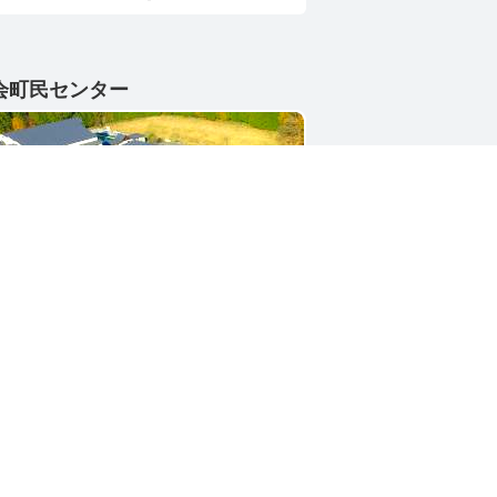
会町民センター
1-4402
県東茨城郡城里町大字小勝2268-3
号 / 0296-88-3111
シー
サイトマップ