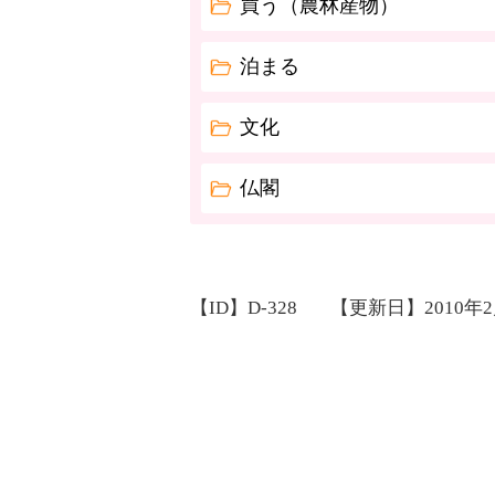
買う（農林産物）
泊まる
文化
仏閣
【ID】
D-328
【更新日】
2010年