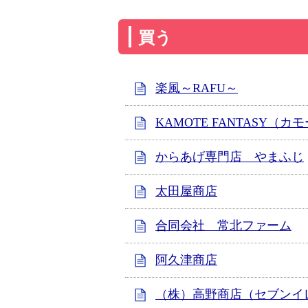
買う
楽風～RAFU～
KAMOTE FANTASY（
からあげ専門店 やまふじ
太田屋商店
合同会社 常北ファーム
阿久津商店
（株）高野商店（セブンイ