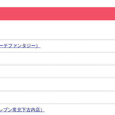
カモーテファンタジー）
レブン常北下古内店）