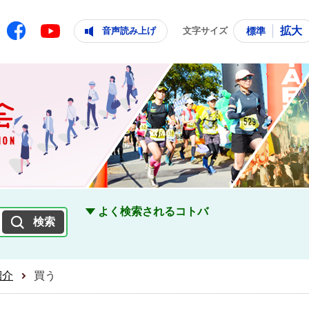
ともに輝く住みよいまち
ムページ
Facebook
拡大
音声読み上げ
文字サイズ
標準
Youtube
よく検索されるコトバ
紹介
買う