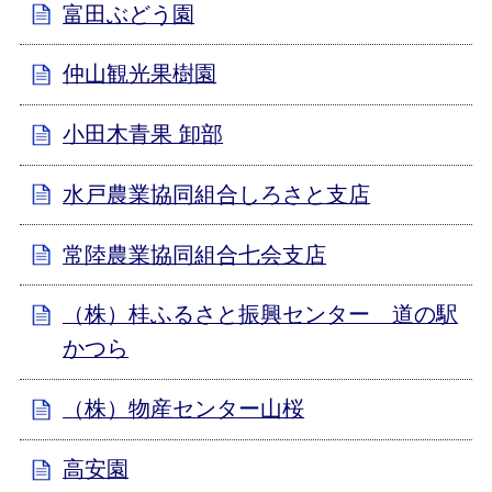
富田ぶどう園
仲山観光果樹園
小田木青果 卸部
水戸農業協同組合しろさと支店
常陸農業協同組合七会支店
（株）桂ふるさと振興センター 道の駅
かつら
（株）物産センター山桜
高安園