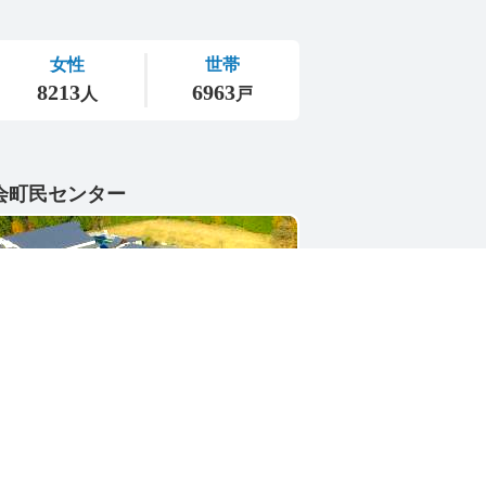
会町民センター
1-4402
県東茨城郡城里町大字小勝2268-3
号 / 0296-88-3111