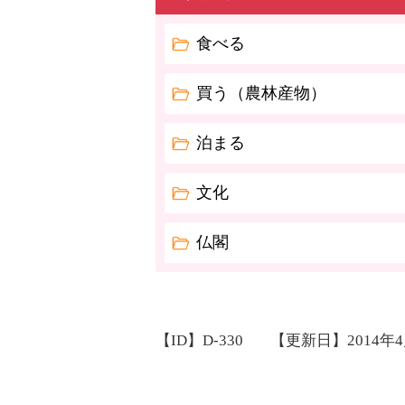
食べる
買う（農林産物）
泊まる
文化
仏閣
【ID】
D-330
【更新日】
2014年