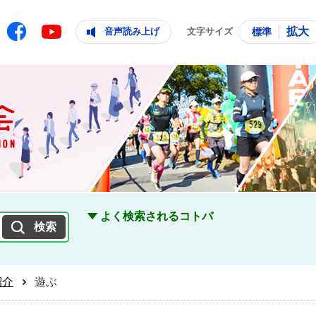
ともに輝く住みよいまち
ムページ
Facebook
拡大
音声読み上げ
文字サイズ
標準
Youtube
よく検索されるコトバ
紹介
遊ぶ