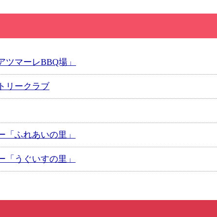
アツマーレBBQ場」
トリークラブ
ー「ふれあいの里」
ー「うぐいすの里」