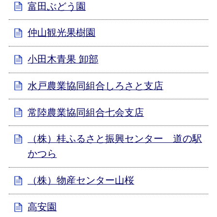
富田ぶどう園
仲山観光果樹園
小田木青果 卸部
水戸農業協同組合しろさと支店
常陸農業協同組合七会支店
（株）桂ふるさと振興センター 道の駅
かつら
（株）物産センター山桜
高安園