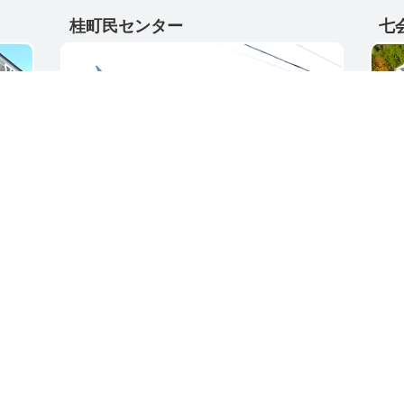
桂町民センター
七
〒311-4595
〒31
5
茨城県東茨城郡城里町大字阿波山167
茨城
電話番号 / 029-289-2211
電話番
ク集
サイトご利用ガイド
プライバシーポリ