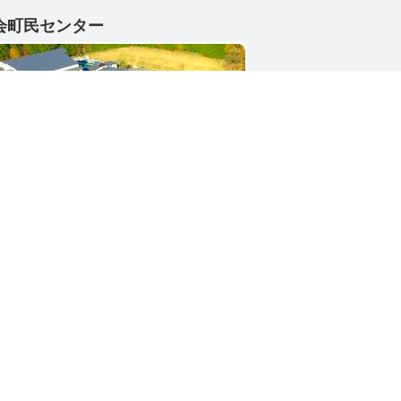
会町民センター
1-4402
県東茨城郡城里町大字小勝2268-3
号 / 0296-88-3111
シー
サイトマップ