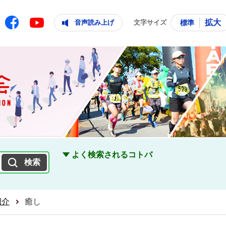
ともに輝く住みよいまち
ムページ
Facebook
拡大
音声読み上げ
文字サイズ
標準
Youtube
よく検索されるコトバ
紹介
癒し