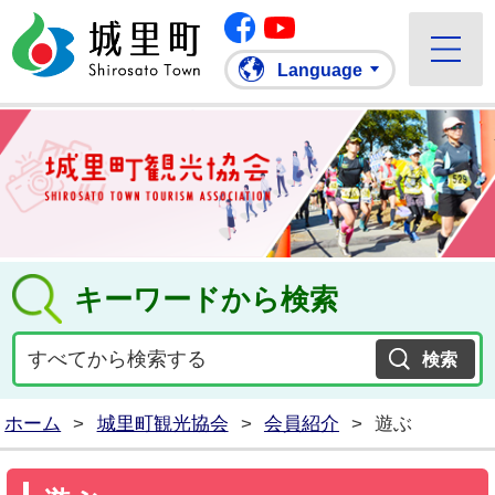
Facebook
城里町ホームページ
""Youtube
Language
キーワードから検索
ホーム
>
城里町観光協会
>
会員紹介
>
遊ぶ