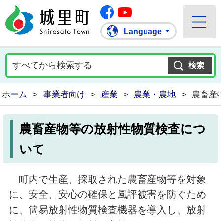
Facebook
城里町ホームページ
""Youtube
Language
ホーム
>
事業者向け
>
産業
>
農業・農地
>
農畜産
農畜産物等の放射性物質検査につ
いて
町内で生産、採取された農畜産物等を対象
に、安全、安心の確保と風評被害を防ぐため
に、簡易放射性物質検査機器を導入し、放射