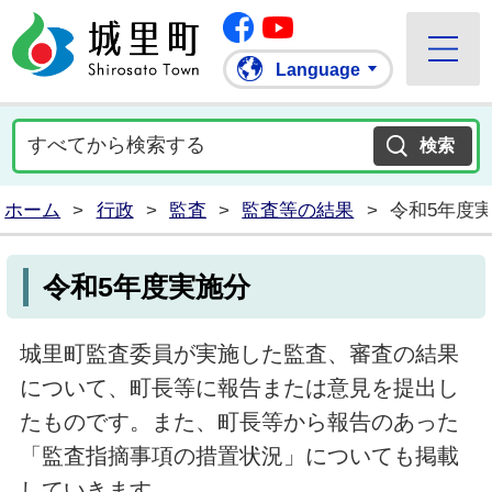
Facebook
城里町ホームページ
""Youtube
Language
ホーム
>
行政
>
監査
>
監査等の結果
>
令和5年度
令和5年度実施分
城里町監査委員が実施した監査、審査の結果
について、町長等に報告または意見を提出し
たものです。また、町長等から報告のあった
「監査指摘事項の措置状況」についても掲載
していきます。