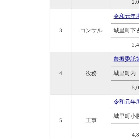
2,
令和元年度
3
コンサル
城里町下
2,
農振委託
4
役務
城里町内
5,
令和元年
城里町小
5
工事
4,