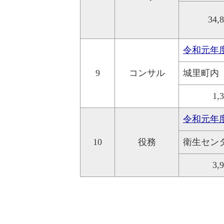
34,
令和元年
9
コンサル
城里町内
1,
令和元年
10
役務
衛生セン
3,