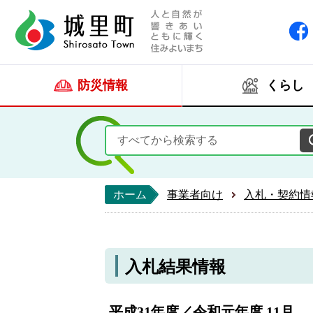
人と自然が響きあい
城里町ホー
防災情報
くらし
ホーム
事業者向け
入札・契約情
入札結果情報
平成31年度／令和元年度 11月